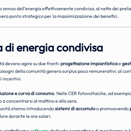
o annuo dell’energia effettivamente condivisa, al netto dei prelie
 vero punto strategico per la massimizzazione dei benefici.
a di energia condivisa
à devono agire su due fronti:
progettazione impiantistica
e
gest
isogni della comunità genera surplus poco remunerativi; al cont
i incentivi.
duzione e curva di consumo
. Nelle CER fotovoltaiche, ad esempio
a concentrarsi al mattino e alla sera.
unità stanno introducendo
sistemi di accumulo
o promuovendo
alore durante le ore solari.
vo: piattaforme
software
dedicate permettono di monitorare in tem