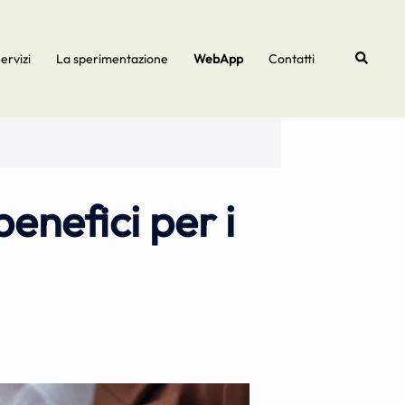
Cerca
ervizi
La sperimentazione
WebApp
Contatti
enefici per i