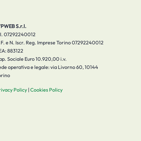
PWEB S.r.l.
.I. 07292240012
.F. e N. Iscr. Reg. Imprese Torino 07292240012
EA: 883122
ap. Sociale Euro 10.920,00 i.v.
ede operativa e legale: via Livorno 60, 10144
orino
rivacy Policy
|
Cookies Policy