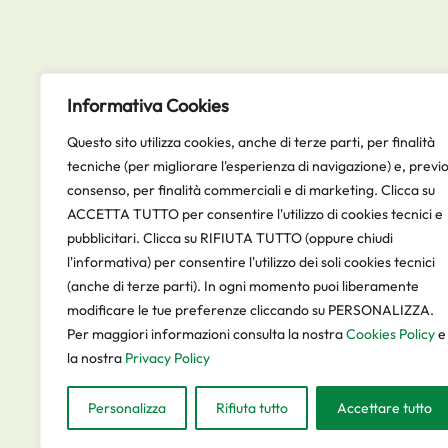
Contatti
Informativa Cookies
via Livorno 60, Torino
011.225.7570
Questo sito utilizza cookies, anche di terze parti, per finalità
info@wpweb.com
tecniche (per migliorare l'esperienza di navigazione) e, previ
consenso, per finalità commerciali e di marketing. Clicca su
ACCETTA TUTTO per consentire l'utilizzo di cookies tecnici e
pubblicitari. Clicca su RIFIUTA TUTTO (oppure chiudi
l'informativa) per consentire l'utilizzo dei soli cookies tecnici
(anche di terze parti). In ogni momento puoi liberamente
modificare le tue preferenze cliccando su PERSONALIZZA.
Per maggiori informazioni consulta la nostra
Cookies Policy
e
la nostra
Privacy Policy
Personalizza
Rifiuta tutto
Accettare tutto