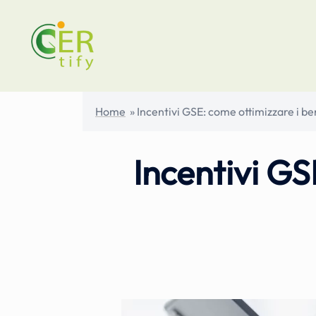
Vai
al
contenuto
Home
»
Incentivi GSE: come ottimizzare i be
Incentivi GS