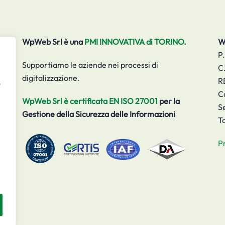
WpWeb Srl è una
PMI INNOVATIVA di TORINO
.
W
P
Supportiamo le aziende nei processi di
C
digitalizzazione.
R
o
C
WpWeb Srl è certificata EN ISO 27001
per la
S
Gestione della Sicurezza delle Informazioni
T
P