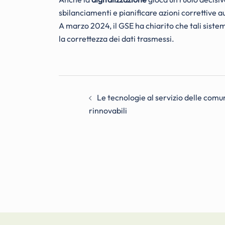
sbilanciamenti e pianificare azioni correttive 
A marzo 2024, il GSE ha chiarito che tali siste
la correttezza dei dati trasmessi.
Navigazione
Le tecnologie al servizio delle com
articolo
rinnovabili