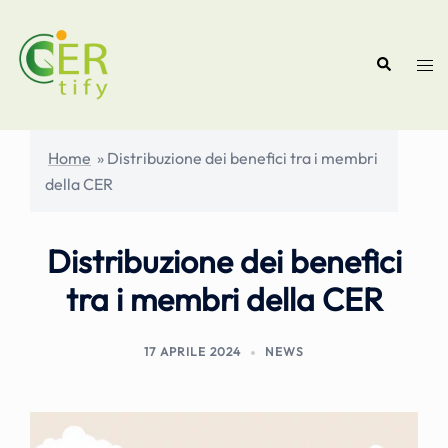
Vai
al
Cerca
contenuto
Mos
men
Home
»
Distribuzione dei benefici tra i membri
della CER
Distribuzione dei benefici
tra i membri della CER
17 APRILE 2024
NEWS