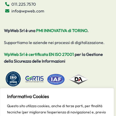
011.225.7570
info@wpweb.com
WpWeb Srl è una
PMI INNOVATIVA di TORINO
.
Supportiamo le aziende nei processi di digitalizzazione.
WpWeb Srl è certificata EN ISO 27001
per la Gestione
della Sicurezza delle Informazioni
Informativa Cookies
WPWEB S.r.l.
Questo sito utilizza cookies, anche di terze parti, per finalità
P.I. 07292240012
tecniche (per migliorare l'esperienza di navigazione) e, previo