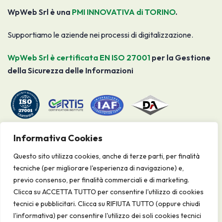
WpWeb Srl è una
PMI INNOVATIVA di TORINO
.
Supportiamo le aziende nei processi di digitalizzazione.
WpWeb Srl è certificata EN ISO 27001
per la Gestione
della Sicurezza delle Informazioni
Informativa Cookies
WPWEB S.r.l.
Questo sito utilizza cookies, anche di terze parti, per finalità
P.I. 07292240012
tecniche (per migliorare l'esperienza di navigazione) e,
previo consenso, per finalità commerciali e di marketing.
C.F. e N. Iscr. Reg. Imprese Torino 07292240012
Clicca su ACCETTA TUTTO per consentire l'utilizzo di cookies
REA: 883122
tecnici e pubblicitari. Clicca su RIFIUTA TUTTO (oppure chiudi
Cap. Sociale Euro 10.920,00 i.v.
l'informativa) per consentire l'utilizzo dei soli cookies tecnici
Sede operativa e legale: via Livorno 60, 10144 Torino